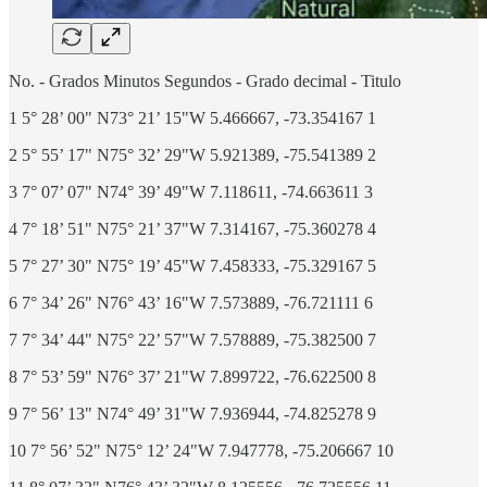
No. - Grados Minutos Segundos - Grado decimal - Titulo
1 5° 28’ 00" N73° 21’ 15"W 5.466667, -73.354167 1
2 5° 55’ 17" N75° 32’ 29"W 5.921389, -75.541389 2
3 7° 07’ 07" N74° 39’ 49"W 7.118611, -74.663611 3
4 7° 18’ 51" N75° 21’ 37"W 7.314167, -75.360278 4
5 7° 27’ 30" N75° 19’ 45"W 7.458333, -75.329167 5
6 7° 34’ 26" N76° 43’ 16"W 7.573889, -76.721111 6
7 7° 34’ 44" N75° 22’ 57"W 7.578889, -75.382500 7
8 7° 53’ 59" N76° 37’ 21"W 7.899722, -76.622500 8
9 7° 56’ 13" N74° 49’ 31"W 7.936944, -74.825278 9
10 7° 56’ 52" N75° 12’ 24"W 7.947778, -75.206667 10