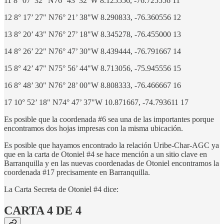
11 8° 07’ 32" N76° 43’ 32"W 8.125556, -76.725556 11
12 8° 17’ 27" N76° 21’ 38"W 8.290833, -76.360556 12
13 8° 20’ 43" N76° 27’ 18"W 8.345278, -76.455000 13
14 8° 26’ 22" N76° 47’ 30"W 8.439444, -76.791667 14
15 8° 42’ 47" N75° 56’ 44"W 8.713056, -75.945556 15
16 8° 48’ 30" N76° 28’ 00"W 8.808333, -76.466667 16
17 10° 52’ 18" N74° 47’ 37"W 10.871667, -74.793611 17
Es posible que la coordenada #6 sea una de las importantes porque
encontramos dos hojas impresas con la misma ubicación.
Es posible que hayamos encontrado la relación Uribe-Char-AGC ya
que en la carta de Otoniel #4 se hace mención a un sitio clave en
Barranquilla y en las nuevas coordenadas de Otoniel encontramos la
coordenada #17 precisamente en Barranquilla.
La Carta Secreta de Otoniel #4 dice:
CARTA 4 DE 4