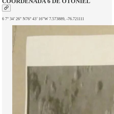
COORDENADA 6 DE OTONIEL
6 7° 34’ 26" N76° 43’ 16"W 7.573889, -76.721111