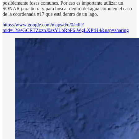
posiblemente fosas comunes. Por eso es importante utilizar un
SONAR para tierra y para buscar dentro del agua como en el caso
de la coordenada #17 que está dentro de un lago.
https://www.google.com/maps/d/u/0/edit?
mid=1YesGCRTZoznJ0azYLbRbP6-WgLXPrH4&usp=sharing