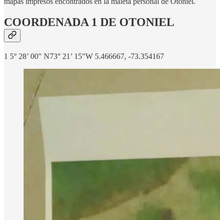
mapas impresos encontrados en la maleta personal de Otoniel.
COORDENADA 1 DE OTONIEL
1 5° 28’ 00" N73° 21’ 15"W 5.466667, -73.354167