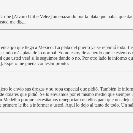
 Uribe [Alvaro Uribe Velez] amenazando por la plata que habia que darl
usted me diga.
l encargo que llega a México. La plata del puerto ya se repartió toda. L
 sacando más plata de lo normal. Yo no estoy de acuerdo que le estemos 
 Así que usted verá si le seguimos dando o no. Por otro lado le inform
. Espero me pueda contestar pronto.
ajero le envío sus drogas y su ropa especial que pidió. También le inf
n de dolares que pidió. Se lo enviamos por el mismo medio que siempre 
en Medellín porque necesitamos renegociar con ellos para que nos deje
e primero le iba a informar a usted. Aquí lo dejo al tanto de todo. Un 