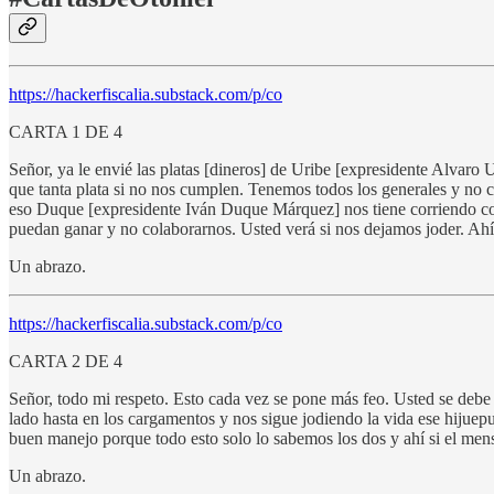
https://hackerfiscalia.substack.com/p/co
CARTA 1 DE 4
Señor, ya le envié las platas [dineros] de Uribe [expresidente Alvar
que tanta plata si no nos cumplen. Tenemos todos los generales y no 
eso Duque [expresidente Iván Duque Márquez] nos tiene corriendo com
puedan ganar y no colaborarnos. Usted verá si nos dejamos joder. Ahí 
Un abrazo.
https://hackerfiscalia.substack.com/p/co
CARTA 2 DE 4
Señor, todo mi respeto. Esto cada vez se pone más feo. Usted se debe
lado hasta en los cargamentos y nos sigue jodiendo la vida ese hijuep
buen manejo porque todo esto solo lo sabemos los dos y ahí si el mensa
Un abrazo.