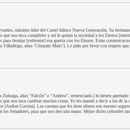
vantes, máximo lider del Cartel Jalisco Nueva Generación. Su herman
 que nos toca cumplirles y así le quitan la sociedad a los Elenos [miem
ás para frentiar [enfrentar] esa guerra con los Elenos. Estas comunicac
ila Villadiego, alias ‘Chiquito Malo’]. Le pido por favor con respeto q
 Zuluaga, alias “Falcón” o “Andrea”, sentenciado.] lo tienen apretad
creo que nos toca cambiar muchas cosas. Yo les mandé a decir a los de 
[Aníbal Gaviria]. Las cuentas que les tiene afuera son nuestro seguro. 
n los Senadores, para que nos den una mano. Mejor dicho cobrarles las 