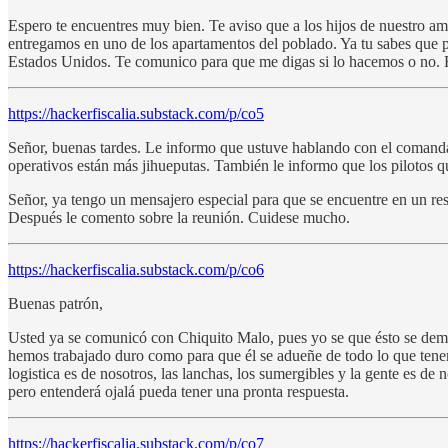
Espero te encuentres muy bien. Te aviso que a los hijos de nuestro a
entregamos en uno de los apartamentos del poblado. Ya tu sabes que po
Estados Unidos. Te comunico para que me digas si lo hacemos o no. E
https://hackerfiscalia.substack.com/p/co5
Señor, buenas tardes. Le informo que ustuve hablando con el comanda
operativos están más jihueputas. También le informo que los pilotos q
Señor, ya tengo un mensajero especial para que se encuentre en un re
Después le comento sobre la reunión. Cuidese mucho.
https://hackerfiscalia.substack.com/p/co6
Buenas patrón,
Usted ya se comunicó con Chiquito Malo, pues yo se que ésto se demor
hemos trabajado duro como para que él se adueñe de todo lo que tenemo
logistica es de nosotros, las lanchas, los sumergibles y la gente es de
pero entenderá ojalá pueda tener una pronta respuesta.
https://hackerfiscalia.substack.com/p/co7