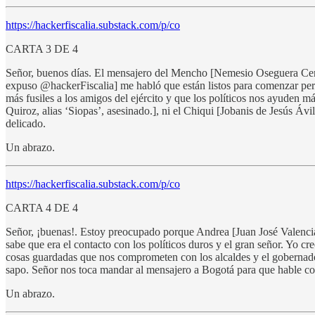
https://hackerfiscalia.substack.com/p/co
CARTA 3 DE 4
Señor, buenos días. El mensajero del Mencho [Nemesio Oseguera Cer
expuso @hackerFiscalia] me habló que están listos para comenzar pero
más fusiles a los amigos del ejército y que los políticos nos ayuden m
Quiroz, alias ‘Siopas’, asesinado.], ni el Chiqui [Jobanis de Jesús Áv
delicado.
Un abrazo.
https://hackerfiscalia.substack.com/p/co
CARTA 4 DE 4
Señor, ¡buenas!. Estoy preocupado porque Andrea [Juan José Valencia
sabe que era el contacto con los políticos duros y el gran señor. Yo 
cosas guardadas que nos comprometen con los alcaldes y el gobernador 
sapo. Señor nos toca mandar al mensajero a Bogotá para que hable co
Un abrazo.