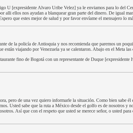
migo U [expresidente Alvaro Uribe Velez] ya le enviamos para lo del C
r alli ellos nos ayudan a blanquear gran parte del dinero. De igual ma
spero que estes mejor de salud y por favor envíame el mensajero lo má
nte de la policía de Antioquia y nos recomienda que paremos un poquito
ue están viajando por Venezuela ya se calentaron. Abajo en el Meta las 
staurante fino de Bogotá con un representante de Duque [expresidente I
a, pero de una vez quiero informarle la situación. Como bien sabe él q
s. Usted sabe que la ruta a México desde el golfo es de nosotros y no 
 nosotros. Así que con el respeto que usted se merece señor, o usted par