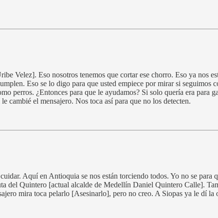
o Uribe Velez]. Eso nosotros tenemos que cortar ese chorro. Eso ya nos
cumplen. Eso se lo digo para que usted empiece por mirar si seguimos 
o perros. ¿Entonces para que le ayudamos? Si solo quería era para ga
le cambié el mensajero. Nos toca así para que no los detecten.
 cuidar. Aquí en Antioquia se nos están torciendo todos. Yo no se para 
uta del Quintero [actual alcalde de Medellín Daniel Quintero Calle]. Ta
jero mira toca pelarlo [Asesinarlo], pero no creo. A Siopas ya le dí la 