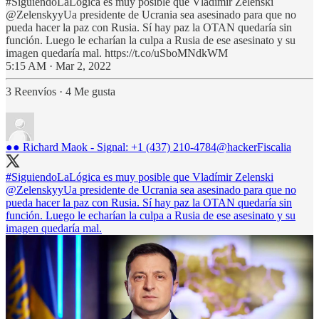
#SiguiendoLaLógica es muy posible que Vladímir Zelenski
@ZelenskyyUa presidente de Ucrania sea asesinado para que no
pueda hacer la paz con Rusia. Sí hay paz la OTAN quedaría sin
función. Luego le echarían la culpa a Rusia de ese asesinato y su
imagen quedaría mal. https://t.co/uSboMNdkWM
5:15 AM · Mar 2, 2022
3 Reenvíos
·
4 Me gusta
●● Richard Maok - Signal: +1 (437) 210-4784
@hackerFiscalia
#SiguiendoLaLógica
es muy posible que Vladímir Zelenski
@ZelenskyyUa
presidente de Ucrania sea asesinado para que no
pueda hacer la paz con Rusia. Sí hay paz la OTAN quedaría sin
función. Luego le echarían la culpa a Rusia de ese asesinato y su
imagen quedaría mal.