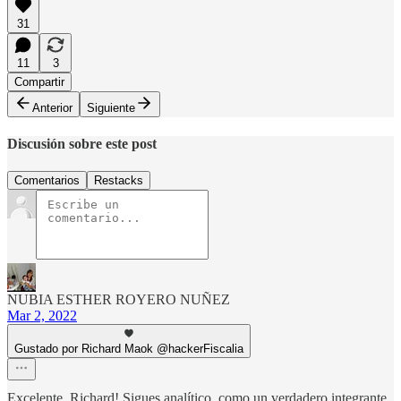
31
11
3
Compartir
Anterior
Siguiente
Discusión sobre este post
Comentarios
Restacks
NUBIA ESTHER ROYERO NUÑEZ
Mar 2, 2022
Gustado por Richard Maok @hackerFiscalia
Excelente, Richard! Sigues analítico, como un verdadero integrante