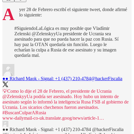
A
yer 28 de Febrero escribí el siguiente tweet, donde afirmé
lo siguiente:
#SiguiendoLaLógica es muy posible que Vladímir
Zelenski @ZelenskyyUa presidente de Ucrania sea
asesinado para que no pueda hacer la paz con Rusia. Sí
hay paz la OTAN quedaría sin función. Luego le
echarían la culpa a Rusia de ese asesinato y su imagen
quedaría mal.
●● Richard Maok - Signal: +1 (437) 210-4784
@hackerFiscalia
💡Como lo dije el 28 de Febrero, el presidente de Ucrania
@ZelenskyyUa
podría ser asesinado. Hoy hubo un intento de
asesinato según lo informó la inteligencia Rusa FSB al gobierno de
Ucrania. Los sicarios chechenos fueron asesinados.
#BuscanCulparARusia
www-dailymail-co-uk.translate.goog/news/article-1…
●● Richard Maok - Signal: +1 (437) 210-4784
@hackerFiscalia