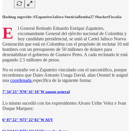
Hashtag sugerido: #ZapateiroJalisco #noticiaBomba27 #hackerFiscalia
E
l General Retirado Eduardo Enrique Zapateiro,
excomandante General del ejército nacional de Colombia y
hoy candidato presidencial, se unió al Cartel Jalisco Nueva
Generación que está en Colombia con el propósito de reclutar 10 mil
hombres con un presupuesto de 50 millones de dolares para
desestabilizar el gobierno de Gustavo Petro. A cada reclutado le está
pagando 2.5 millones de pesos.
No es extraño ver a Zapateiro vinculado con el narcotráfico, porque
recordemos que Dairo Antonio Usuga David, alias Otoniel le asignó
una
coordenada
específica de la siguiente forma:
7° 34’ 23" N76° 41’ 16"W zapato general
Lo mismo sucedió con los expresidentes Alvaro Uribe Velez e Ivan
Duque Marquez:
6° 07’ 22" N75° 22’ 02"W AUV