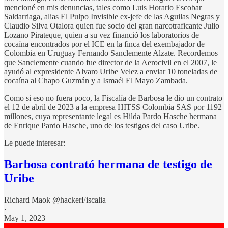
mencioné en mis denuncias, tales como Luis Horario Escobar
Saldarriaga, alias El Pulpo Invisible ex-jefe de las Aguilas Negras y
Claudio Silva Otalora quien fue socio del gran narcotraficante Julio
Lozano Pirateque, quien a su vez financió los laboratorios de
cocaína encontrados por el ICE en la finca del exembajador de
Colombia en Uruguay Fernando Sanclemente Alzate. Recordemos
que Sanclemente cuando fue director de la Aerocivil en el 2007, le
ayudó al expresidente Alvaro Uribe Velez a enviar 10 toneladas de
cocaína al Chapo Guzmán y a Ismaél El Mayo Zambada.
Como si eso no fuera poco, la Fiscalía de Barbosa le dio un contrato
el 12 de abril de 2023 a la empresa HITSS Colombia SAS por 1192
millones, cuya representante legal es Hilda Pardo Hasche hermana
de Enrique Pardo Hasche, uno de los testigos del caso Uribe.
Le puede interesar:
Barbosa contrató hermana de testigo de
Uribe
Richard Maok @hackerFiscalia
·
May 1, 2023