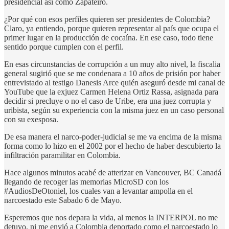
presidencial así como Zapateiro.
¿Por qué con esos perfiles quieren ser presidentes de Colombia?
Claro, ya entiendo, porque quieren representar al país que ocupa el
primer lugar en la producción de cocaína. En ese caso, todo tiene
sentido porque cumplen con el perfil.
En esas circunstancias de corrupción a un muy alto nivel, la fiscalia
general sugirió que se me condenara a 10 años de prisión por haber
entrevistado al testigo Danesis Arce quién aseguró desde mi canal de
YouTube que la exjuez Carmen Helena Ortiz Rassa, asignada para
decidir si precluye o no el caso de Uribe, era una juez corrupta y
uribista, según su experiencia con la misma juez en un caso personal
con su exesposa.
De esa manera el narco-poder-judicial se me va encima de la misma
forma como lo hizo en el 2002 por el hecho de haber descubierto la
infiltración paramilitar en Colombia.
Hace algunos minutos acabé de atterizar en Vancouver, BC Canadá
llegando de recoger las memorias MicroSD con los
#AudiosDeOtoniel, los cuales van a levantar ampolla en el
narcoestado este Sabado 6 de Mayo.
Esperemos que nos depara la vida, al menos la INTERPOL no me
detuvo, ni me envió a Colombia deportado como el narcoestado lo