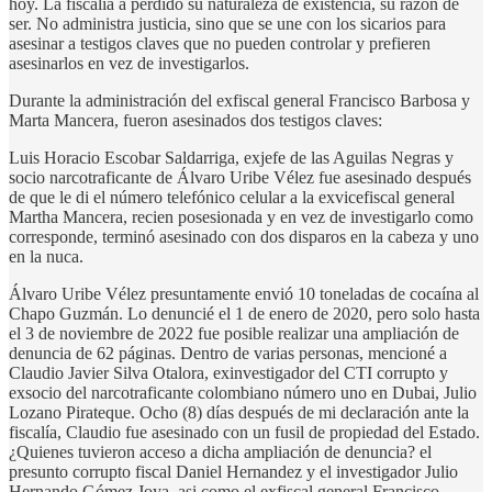
hoy. La fiscalía a perdido su naturaleza de existencia, su razón de
ser. No administra justicia, sino que se une con los sicarios para
asesinar a testigos claves que no pueden controlar y prefieren
asesinarlos en vez de investigarlos.
Durante la administración del exfiscal general Francisco Barbosa y
Marta Mancera, fueron asesinados dos testigos claves:
Luis Horacio Escobar Saldarriga, exjefe de las Aguilas Negras y
socio narcotraficante de Álvaro Uribe Vélez fue asesinado después
de que le di el número telefónico celular a la exvicefiscal general
Martha Mancera, recien posesionada y en vez de investigarlo como
corresponde, terminó asesinado con dos disparos en la cabeza y uno
en la nuca.
Álvaro Uribe Vélez presuntamente envió 10 toneladas de cocaína al
Chapo Guzmán. Lo denuncié el 1 de enero de 2020, pero solo hasta
el 3 de noviembre de 2022 fue posible realizar una ampliación de
denuncia de 62 páginas. Dentro de varias personas, mencioné a
Claudio Javier Silva Otalora, exinvestigador del CTI corrupto y
exsocio del narcotraficante colombiano número uno en Dubai, Julio
Lozano Pirateque. Ocho (8) días después de mi declaración ante la
fiscalía, Claudio fue asesinado con un fusil de propiedad del Estado.
¿Quienes tuvieron acceso a dicha ampliación de denuncia? el
presunto corrupto fiscal Daniel Hernandez y el investigador Julio
Hernando Gómez Joya, asi como el exfiscal general Francisco