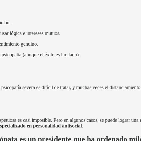
iolan.
usar lógica e intereses mutuos.
entimiento genuino.
psicopatía (aunque el éxito es limitado).
 psicopatía severa es difícil de tratar, y muchas veces el distanciamient
spetuosa es casi imposible. Pero en algunos casos, se puede lograr una
especializado en personalidad antisocial
.
pata es un presidente que ha ordenado miles