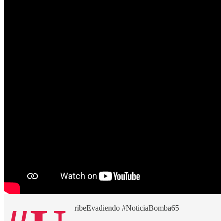
ribeEvadiendo #NoticiaBomba65