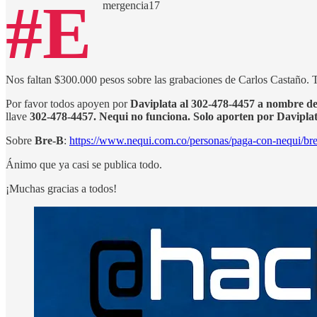
#E
mergencia17
Nos faltan $300.000 pesos sobre las grabaciones de Carlos Castaño.
Por favor todos apoyen por
Daviplata al 302-478-4457 a nomb
llave
302-478-4457. Nequi no funciona. Solo aporten por Davipla
Sobre
Bre-B
:
https://www.nequi.com.co/personas/paga-con-nequi/br
Ánimo que ya casi se publica todo.
¡Muchas gracias a todos!