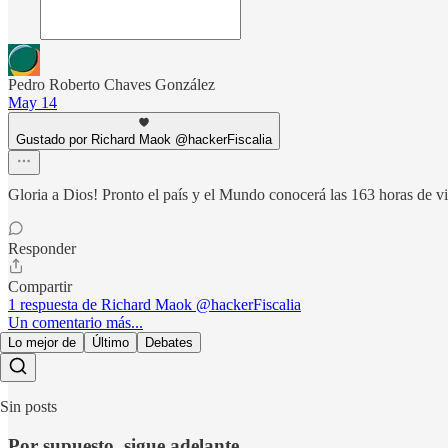
Pedro Roberto Chaves González
May 14
Gustado por Richard Maok @hackerFiscalia
Gloria a Dios! Pronto el país y el Mundo conocerá las 163 horas de 
Responder
Compartir
1 respuesta de Richard Maok @hackerFiscalia
Un comentario más...
Lo mejor de
Último
Debates
Sin posts
Por supuesto, sigue adelante.