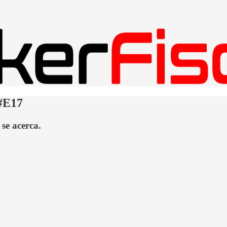
#E17
se acerca.