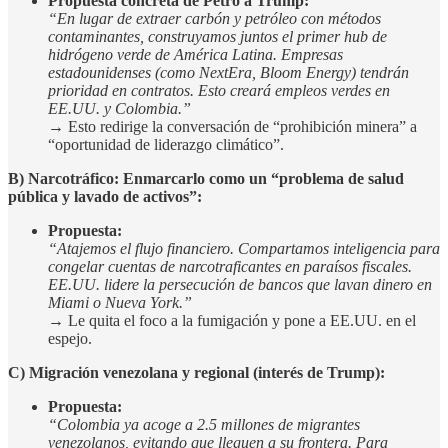
Propuesta concreta de Petro a Trump:
“En lugar de extraer carbón y petróleo con métodos
contaminantes, construyamos juntos el primer hub de
hidrógeno verde de América Latina. Empresas
estadounidenses (como NextEra, Bloom Energy) tendrán
prioridad en contratos. Esto creará empleos verdes en
EE.UU. y Colombia.”
→ Esto redirige la conversación de “prohibición minera” a
“oportunidad de liderazgo climático”.
B) Narcotráfico: Enmarcarlo como un “problema de salud
pública y lavado de activos”:
Propuesta:
“Atajemos el flujo financiero. Compartamos inteligencia para
congelar cuentas de narcotraficantes en paraísos fiscales.
EE.UU. lidere la persecución de bancos que lavan dinero en
Miami o Nueva York.”
→ Le quita el foco a la fumigación y pone a EE.UU. en el
espejo.
C) Migración venezolana y regional (interés de Trump):
Propuesta:
“Colombia ya acoge a 2.5 millones de migrantes
venezolanos, evitando que lleguen a su frontera. Para