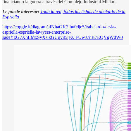
financiando la guerra a través del Complejo Industrial Militar.
Le puede interesar:
Toda la red, todas las fichas de abelardo de la
Espriella
https://coggle.it/diagram/afNhaGK2ihu0dje5/t/abelardo-de-la-
espriella-espriella-lawyers-enterprise-
sas/lYxG7XhLMxSyXsikGUqvit5jFZ-FUwJ7nB7EQVgWdW0