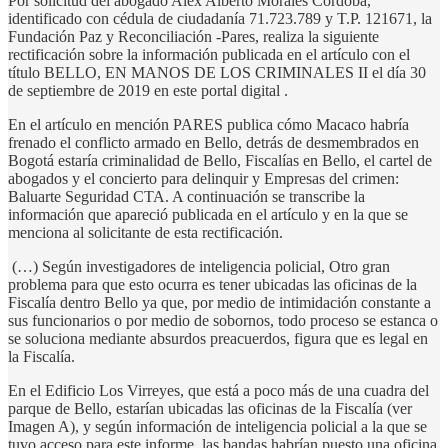
Por solicitud del abogado Alex Alberto Morales Córdoba,
identificado con cédula de ciudadanía 71.723.789 y T.P. 121671, la
Fundación Paz y Reconciliación -Pares, realiza la siguiente
rectificación sobre la información publicada en el artículo con el
título BELLO, EN MANOS DE LOS CRIMINALES II el día 30
de septiembre de 2019 en este portal digital .
En el artículo en mención PARES publica cómo Macaco habría
frenado el conflicto armado en Bello, detrás de desmembrados en
Bogotá estaría criminalidad de Bello, Fiscalías en Bello, el cartel de
abogados y el concierto para delinquir y Empresas del crimen:
Baluarte Seguridad CTA. A continuación se transcribe la
información que apareció publicada en el artículo y en la que se
menciona al solicitante de esta rectificación.
(…) Según investigadores de inteligencia policial, Otro gran
problema para que esto ocurra es tener ubicadas las oficinas de la
Fiscalía dentro Bello ya que, por medio de intimidación constante a
sus funcionarios o por medio de sobornos, todo proceso se estanca o
se soluciona mediante absurdos preacuerdos, figura que es legal en
la Fiscalía.
En el Edificio Los Virreyes, que está a poco más de una cuadra del
parque de Bello, estarían ubicadas las oficinas de la Fiscalía (ver
Imagen A), y según información de inteligencia policial a la que se
tuvo acceso para este informe, las bandas habrían puesto una oficina