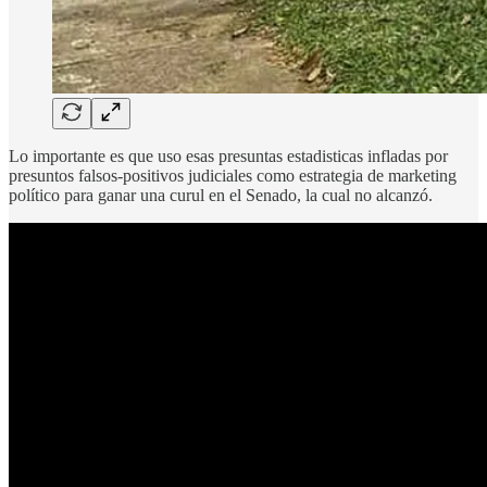
Lo importante es que uso esas presuntas estadisticas infladas por
presuntos falsos-positivos judiciales como estrategia de marketing
político para ganar una curul en el Senado, la cual no alcanzó.