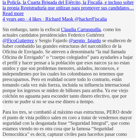
la Policía, la Cuarta Brigada del Ejército, la Fiscalía, e incluso sobre
la propia Registraduría que utilizan para promover sus candidatos…
Read more
4 years ago · 4 likes · Richard Maok @hackerFiscalia
Sin embargo, tanto la exfiscal
Claudia Carrasquilla
, como los
actuales cantidatos presidenciales Federico Gutiérrez
@FicoGutierrez
y Sergio Fajardo
@sergio_fajardo
se enaltecen de
haber combatido las grandes estructuras del narcotráfico de la
Oficina de Envigado. Se atreven a denominarla “la mal llamada
Oficina de Envigado” o “cuerpo colegiados” para ayudarles a bajar
el perfil y hacer pensar a la población que esos narcos ya no estan
unidos y que son problemas menores, aislados, inconexos, e
independientes por los cuales los colombianos no tenemos que
preocuparnos. Pero en realidad ocurre todo lo contrario, están
tomando cada vez más fuerza, incluida su influencia internacional
porque los ingresos se miden de billones para arriba. Ya ese viejo
colchón no aguanta para esconder tanto dinero efectivo, que por
cierto se pudre si no se usa ese dinero a tiempo.
Para los tres, se combatió al máximo esas estructuras, PERO desde
el punto de vista político salen en coro a tratar de vendernos mayor
seguridad con la desgastada frase “Seguridad Integral”, que como
estamos viendo no es otra cosa que la famosa “Seguridad
Democrática” es decir, capturar civiles para hacerlos pasar como