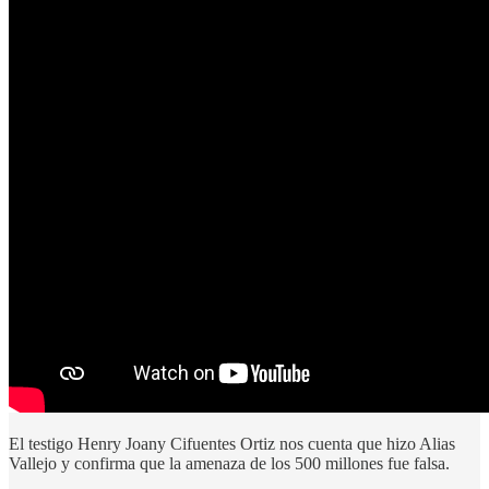
El testigo Henry Joany Cifuentes Ortiz nos cuenta que hizo Alias
Vallejo y confirma que la amenaza de los 500 millones fue falsa.