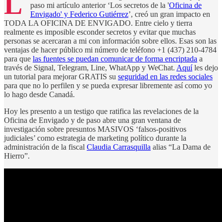
L
paso mi artículo anterior ‘Los secretos de la '
Oficina de
Envigado' y Federico Gutiérrez
’, creó un gran impacto en
TODA LA OFICINA DE ENVIGADO. Entre cielo y tierra
realmente es imposible esconder secretos y evitar que muchas
personas se acercaran a mi con información sobre ellos. Esas son las
ventajas de hacer público mi número de teléfono +1 (437) 210-4784
para que
las fuentes se puedan comunicar de forma encriptada
a
través de Signal, Telegram, Line, WhatApp y WeChat.
Aquí
les dejo
un tutorial para mejorar GRATIS su
seguridad en las redes sociales
para que no lo perfilen y se pueda expresar libremente así como yo
lo hago desde Canadá.
Hoy les presento a un testigo que ratifica las revelaciones de la
Oficina de Envigado y de paso abre una gran ventana de
investigación sobre presuntos MASIVOS ‘falsos-positivos
judiciales’ como estrategia de marketing político durante la
administración de la fiscal
Claudia Carrasquilla
alias “La Dama de
Hierro”.