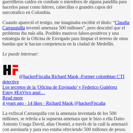
guerrilleros caidos en combate o miembros de alguna pandilla para
hacerlos pasar como lideres, cabecillas o grandes capos del
narcotrafico en Colombia.
Cuando apareció el testigo, me imaginaba escribir el título: “
Claudia
Carrasquilla
inventó amenaza 500 millones”, pero descubrí que el
problema iba más alla. Posibles masivos falsos-positivos y una
estrategia de la Oficina de Envigado para limpiar el terreno de otras
bandas que le hacian competencia en la ciudad de Medellín.
Le puede interesar:
@hackerFiscalia Richard Maok -Former colombian CTI
detective
Los secretos de la 'Oficina de Envigado' y Federico Gutiérrez
Estoy #EnVivo aquí…
Read more
4 years ago · 14 likes · Richard Maok @hackerFiscalia
La exfiscal Carrasquilla con la amenaza inventada de los 500
millones, se refería a la supuesta amenaza que le hizo a ella Dairo
Antonio Usuga David, alias Otoniel, a través de la cuál la amenazó
con asesinarla y para eso estaba ofreciendo 500 millones de pesos.