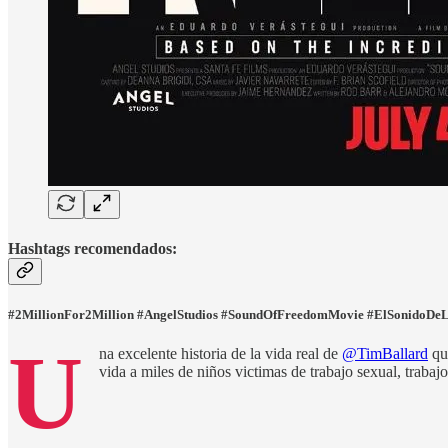
Hashtags recomendados:
#2MillionFor2Million #AngelStudios #SoundOfFreedomMovie #ElSonidoDe
U
na excelente historia de la vida real de
@TimBallard
que
vida a miles de niños victimas de trabajo sexual, trab