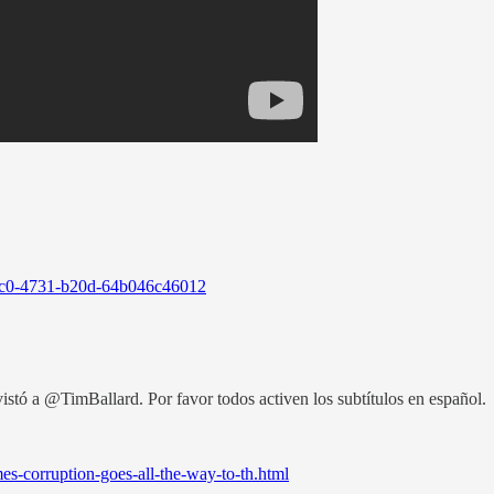
73c0-4731-b20d-64b046c46012
stó a @TimBallard. Por favor todos activen los subtítulos en español.
s-corruption-goes-all-the-way-to-th.html