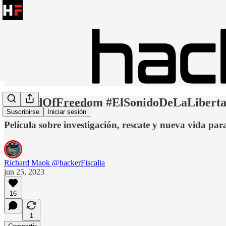
#SoundOfFreedom #ElSonidoDeLaLibert
Suscribirse
Iniciar sesión
Película sobre investigación, rescate y nueva vida par
Richard Maok @hackerFiscalia
jun 25, 2023
16
1