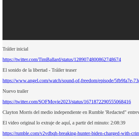
Tráiler inicial
https://twitter.com/TimBallard/status/1289074800862748674
El sonido de la libertad - Tráiler teaser
https://www.angel.com/watch/sound-of-freedom/episode/5fb9fa7e-
Nuevo trailer
https://twitter.com/SOFMovie2023/status/1671872290555068416
Clayton Morris del medio independiente en Rumble 'Redacted" entrevi
El video original lo extraje de aquí, a partir del minuto: 2:08:39
https://rumble.com/v2vdbqh-breaking-hunter-biden-charged-with-crime