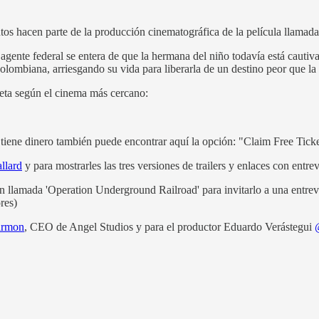
tos hacen parte de la producción cinematográfica de la película llamad
agente federal se entera de que la hermana del niño todavía está cautiv
colombiana, arriesgando su vida para liberarla de un destino peor que la
leta según el cinema más cercano:
tiene dinero también puede encontrar aquí la opción: "Claim Free Tick
lard
y para mostrarles las tres versiones de trailers y enlaces con entr
ón llamada 'Operation Underground Railroad' para invitarlo a una entre
res)
armon
, CEO de Angel Studios y para el productor Eduardo Verástegui