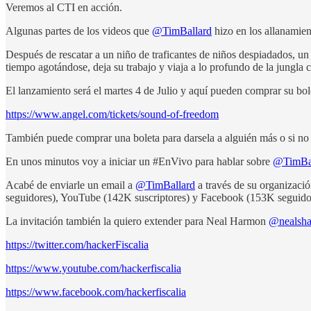
Veremos al CTI en acción.
Algunas partes de los videos que
@TimBallard
hizo en los allanamien
Después de rescatar a un niño de traficantes de niños despiadados, un 
tiempo agotándose, deja su trabajo y viaja a lo profundo de la jungla 
El lanzamiento será el martes 4 de Julio y aquí pueden comprar su bo
https://www.angel.com/tickets/sound-of-freedom
También puede comprar una boleta para darsela a alguién más o si no 
En unos minutos voy a iniciar un #EnVivo para hablar sobre
@TimBal
Acabé de enviarle un email a
@TimBallard
a través de su organizaci
seguidores), YouTube (142K suscriptores) y Facebook (153K seguido
La invitación también la quiero extender para Neal Harmon
@nealsh
https://twitter.com/hackerFiscalia
https://www.youtube.com/hackerfiscalia
https://www.facebook.com/hackerfiscalia