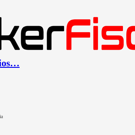
cios…
ia