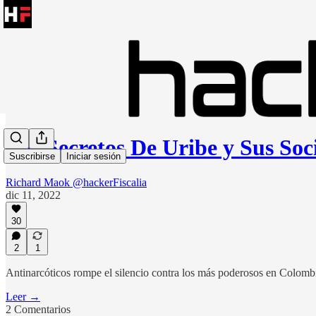
Los Secretos De Uribe y Sus So
Suscribirse
Iniciar sesión
Richard Maok @hackerFiscalia
dic 11, 2022
30
2
1
Antinarcóticos rompe el silencio contra los más poderosos en Colomb
Leer →
2 Comentarios