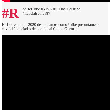
#R
edDeUribe #NB87 #ElFinalDeUribe
#noticiaBomba87
El 1 de enero de 2020 denunciamos como Uribe presuntamente
envió 10 toneladas de cocaína al Chapo Guzmán.