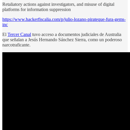
Retaliatory actions against investigators, and misuse of digital
platforms for information suppression
https://www.hackerfiscalia.com/p/julio-lozano-pirateque-fura-gems-
inc
El
Tercer Canal
tuvo acceso a documentos judiciales de Australia
que señalan a Jesús Hernando Sánchez Sierra, como un poderoso
narcotraficante.