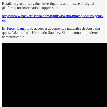
Retaliatory actions against investigators, and misuse of digital
platforms for information suppression
https://www.hackerfiscalia.com/p/julio-lozano-pirateque-fura-gems-
inc
El
Tercer Canal
tuvo acceso a documentos judiciales de Australia
que señalan a Jesús Hernando Sánchez Sierra, como un poderoso
narcotraficante.