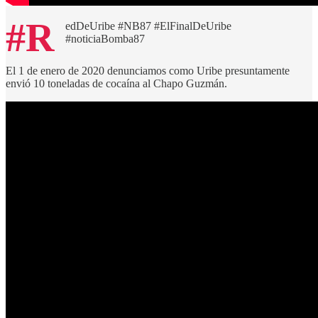
#R
edDeUribe #NB87 #ElFinalDeUribe
#noticiaBomba87
El 1 de enero de 2020 denunciamos como Uribe presuntamente
envió 10 toneladas de cocaína al Chapo Guzmán.