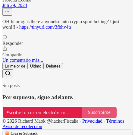
Jun 29, 2023
OH hi omg. is there anyonelse into crypto sport betting? I just
won!!! -
https://tinyurl.com/3fbhv4ts
Responder
Compartir
Un comentario más...
Lo mejor de
Último
Debates
Sin posts
Por supuesto, sigue adelante.
Suscribirse
© 2026 Richard Maok @hackerFiscalia
·
Privacidad
∙
Términos
∙
Aviso de recolección
Crea tu Substack