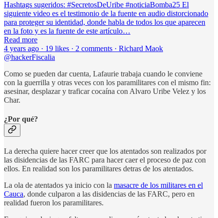
Hashtags sugeridos: #SecretosDeUribe #noticiaBomba25 El
siguiente video es el testimonio de la fuente en audio distorcionado
para proteger su identidad, donde habla de todos los que aparecen
en la foto y es la fuente de este artículo…
Read more
4 years ago · 19 likes · 2 comments · Richard Maok
@hackerFiscalia
Como se pueden dar cuenta, Lafaurie trabaja cuando le conviene
con la guerrilla y otras veces con los paramilitares con el mismo fin:
asesinar, desplazar y traficar cocaína con Alvaro Uribe Velez y los
Char.
¿Por qué?
La derecha quiere hacer creer que los atentados son realizados por
las disidencias de las FARC para hacer caer el proceso de paz con
ellos. En realidad son los paramilitares detras de los atentados.
La ola de atentados ya inicio con la
masacre de los militares en el
Cauca
, donde culparon a las disidencias de las FARC, pero en
realidad fueron los paramilitares.