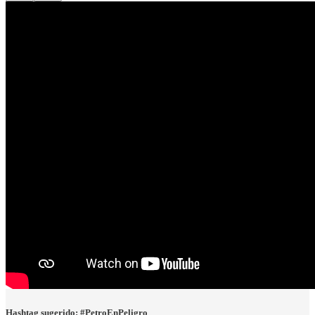
Hashtag sugerido: #PetroEnPeligro