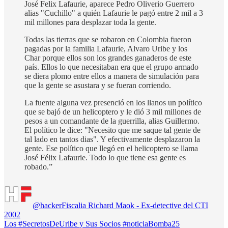
José Felix Lafaurie, aparece Pedro Oliverio Guerrero
alias "Cuchillo" a quién Lafaurie le pagó entre 2 mil a 3
mil millones para desplazar toda la gente.
Todas las tierras que se robaron en Colombia fueron
pagadas por la familia Lafaurie, Alvaro Uribe y los
Char porque ellos son los grandes ganaderos de este
país. Ellos lo que necesitaban era que el grupo armado
se diera plomo entre ellos a manera de simulación para
que la gente se asustara y se fueran corriendo.
La fuente alguna vez presenció en los llanos un político
que se bajó de un helicoptero y le dió 3 mil millones de
pesos a un comandante de la guerrilla, alias Guillermo.
El político le dice: "Necesito que me saque tal gente de
tal lado en tantos dias". Y efectivamente desplazaron la
gente. Ese político que llegó en el helicoptero se llama
José Félix Lafaurie. Todo lo que tiene esa gente es
robado.”
@hackerFiscalia Richard Maok - Ex-detective del CTI
2002
Los #SecretosDeUribe y Sus Socios #noticiaBomba25