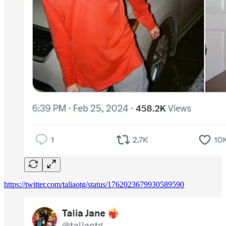
https://twitter.com/taliaotg/status/1762023679930589590