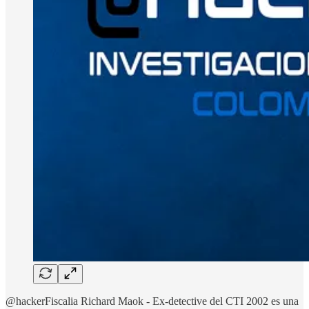
@hackerFiscalia Richard Maok - Ex-detective del CTI 2002 es una