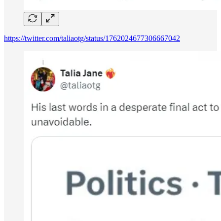
https://twitter.com/taliaotg/status/1762024677306667042