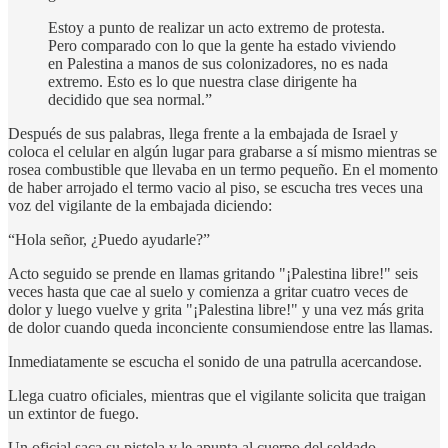
Estoy a punto de realizar un acto extremo de protesta.
Pero comparado con lo que la gente ha estado viviendo
en Palestina a manos de sus colonizadores, no es nada
extremo. Esto es lo que nuestra clase dirigente ha
decidido que sea normal.”
Después de sus palabras, llega frente a la embajada de Israel y
coloca el celular en algún lugar para grabarse a sí mismo mientras se
rosea combustible que llevaba en un termo pequeño. En el momento
de haber arrojado el termo vacio al piso, se escucha tres veces una
voz del vigilante de la embajada diciendo:
“Hola señor, ¿Puedo ayudarle?”
Acto seguido se prende en llamas gritando "¡Palestina libre!" seis
veces hasta que cae al suelo y comienza a gritar cuatro veces de
dolor y luego vuelve y grita "¡Palestina libre!" y una vez más grita
de dolor cuando queda inconciente consumiendose entre las llamas.
Inmediatamente se escucha el sonido de una patrulla acercandose.
Llega cuatro oficiales, mientras que el vigilante solicita que traigan
un extintor de fuego.
Un oficial saca su pistola y le apunta al cuerpo del soldado