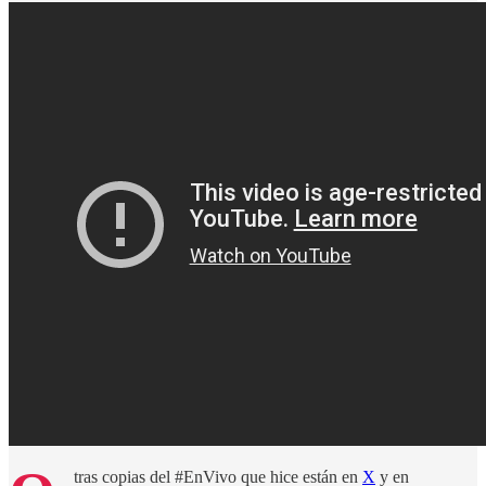
tras copias del #EnVivo que hice están en
X
y en