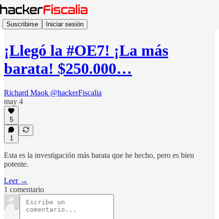
Suscribirse
Iniciar sesión
¡Llegó la #OE7! ¡La más
barata! $250.000…
Richard Maok @hackerFiscalia
may 4
5
1
Esta es la investigación más barata que he hecho, pero es bien
potente.
Leer →
1 comentario