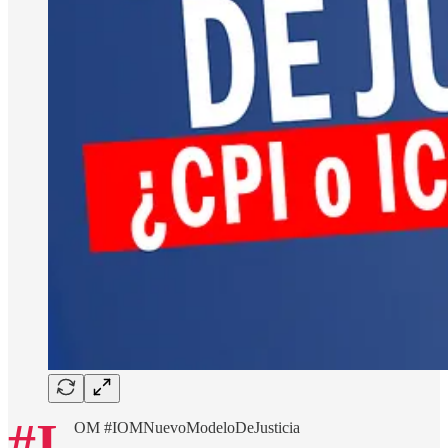
#I
OM #IOMNuevoModeloDeJusticia