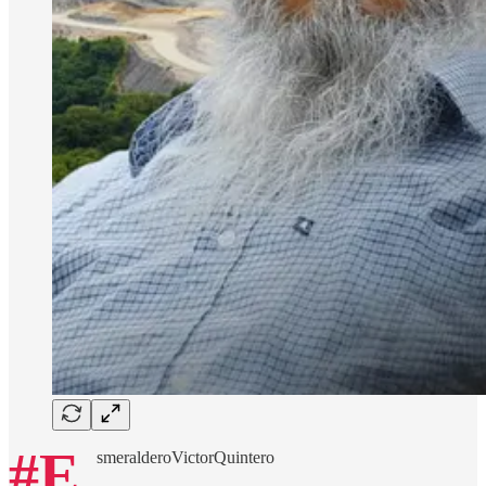
#E
smeralderoVictorQuintero