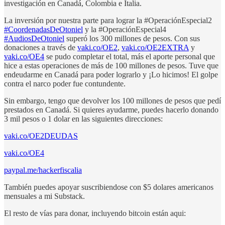
investigación en Canadá, Colombia e Italia.
La inversión por nuestra parte para lograr la #OperaciónEspecial2
#CoordenadasDeOtoniel
y la #OperaciónEspecial4
#AudiosDeOtoniel
superó los 300 millones de pesos. Con sus
donaciones a través de
vaki.co/OE2
,
vaki.co/OE2EXTRA
y
vaki.co/OE4
se pudo completar el total, más el aporte personal que
hice a estas operaciones de más de 100 millones de pesos. Tuve que
endeudarme en Canadá para poder lograrlo y ¡Lo hicimos! El golpe
contra el narco poder fue contundente.
Sin embargo, tengo que devolver los 100 millones de pesos que pedí
prestados en Canadá. Si quieres ayudarme, puedes hacerlo donando
3 mil pesos o 1 dolar en las siguientes direcciones:
vaki.co/OE2DEUDAS
vaki.co/OE4
paypal.me/hackerfiscalia
También puedes apoyar suscribiendose con $5 dolares americanos
mensuales a mi Substack.
El resto de vías para donar, incluyendo bitcoin están aqui: