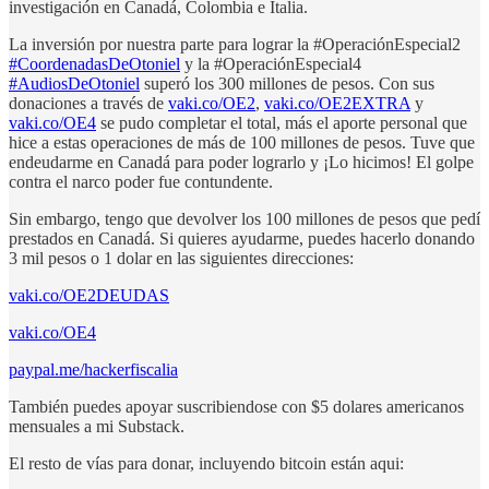
investigación en Canadá, Colombia e Italia.
La inversión por nuestra parte para lograr la #OperaciónEspecial2
#CoordenadasDeOtoniel
y la #OperaciónEspecial4
#AudiosDeOtoniel
superó los 300 millones de pesos. Con sus
donaciones a través de
vaki.co/OE2
,
vaki.co/OE2EXTRA
y
vaki.co/OE4
se pudo completar el total, más el aporte personal que
hice a estas operaciones de más de 100 millones de pesos. Tuve que
endeudarme en Canadá para poder lograrlo y ¡Lo hicimos! El golpe
contra el narco poder fue contundente.
Sin embargo, tengo que devolver los 100 millones de pesos que pedí
prestados en Canadá. Si quieres ayudarme, puedes hacerlo donando
3 mil pesos o 1 dolar en las siguientes direcciones:
vaki.co/OE2DEUDAS
vaki.co/OE4
paypal.me/hackerfiscalia
También puedes apoyar suscribiendose con $5 dolares americanos
mensuales a mi Substack.
El resto de vías para donar, incluyendo bitcoin están aqui: