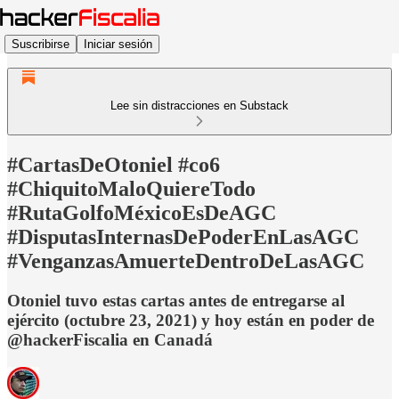
Suscribirse
Iniciar sesión
Lee sin distracciones en Substack
#CartasDeOtoniel #co6
#ChiquitoMaloQuiereTodo
#RutaGolfoMéxicoEsDeAGC
#DisputasInternasDePoderEnLasAGC
#VenganzasAmuerteDentroDeLasAGC
Otoniel tuvo estas cartas antes de entregarse al
ejército (octubre 23, 2021) y hoy están en poder de
@hackerFiscalia en Canadá