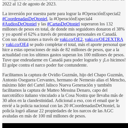
2022 al 12 de agosto de 2023.
La inversión por nuestra parte para lograr la #OperaciónEspecial2
#CoordenadasDeOtoniel
, la #OperaciónEspecial4
#AudiosDeOtoniel
y las
#CartasDeOtoniel
superaron los 132
millones de pesos en total, de donde mis seguidores donaron el 38%
y yo aporté el 62% a través de prestamos personales en Canadá.
Con sus donaciones a través de
vaki.co/OE2
,
vaki.co/OE2EXTRA
y
vaki.co/OE4
se pudo completar el total, más el aporte personal que
hice a estas operaciones de más de 82 millones de pesos, que a la
actualidad con los ultimos gastos superan los 100 millones de pesos.
Tuve que endeudarme en Canadá para poder lograrlo y ¡Lo hicimos!
El golpe contra el narco poder fue contundente.
Facilitamos la captura de Ovidio Guzmán, hijo del Chapo Guzmán,
Antonio Oseguera Cervantes, hermano de Nemesio alias el Mencho,
máximo lider del Cartel Jalisco Nueva Generación y también
facilitamos la captura de Matteo Messina Denaro, capo del
narcotráfico italiano vinculado a la Cosa Nostra que llevaba más de
30 años en la clandestinidad. Adicional a eso, con el email que le
envié a la policia nacional con las 20 #CoordenadasDeOtoniel, la
policía logró allanar 22 propiedades de los narcos de las AGC
avaludas en más de 100 mil millones de pesos.