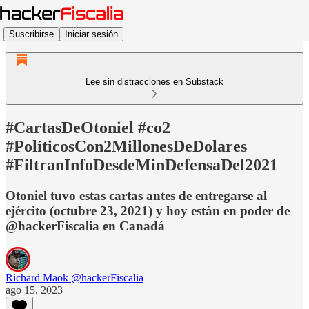
Suscribirse
Iniciar sesión
Lee sin distracciones en Substack
#CartasDeOtoniel #co2
#PolíticosCon2MillonesDeDolares
#FiltranInfoDesdeMinDefensaDel2021
Otoniel tuvo estas cartas antes de entregarse al
ejército (octubre 23, 2021) y hoy están en poder de
@hackerFiscalia en Canadá
Richard Maok @hackerFiscalia
ago 15, 2023