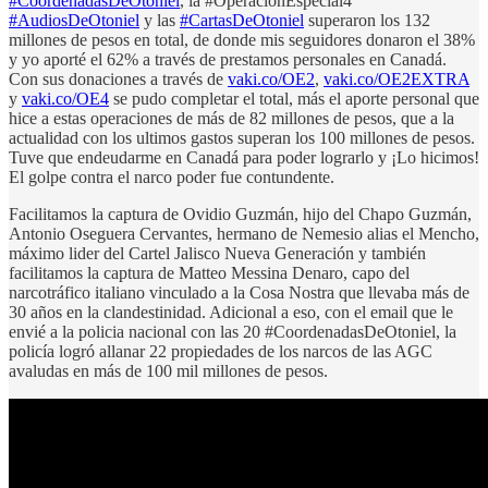
#CoordenadasDeOtoniel
, la #OperaciónEspecial4
#AudiosDeOtoniel
y las
#CartasDeOtoniel
superaron los 132
millones de pesos en total, de donde mis seguidores donaron el 38%
y yo aporté el 62% a través de prestamos personales en Canadá.
Con sus donaciones a través de
vaki.co/OE2
,
vaki.co/OE2EXTRA
y
vaki.co/OE4
se pudo completar el total, más el aporte personal que
hice a estas operaciones de más de 82 millones de pesos, que a la
actualidad con los ultimos gastos superan los 100 millones de pesos.
Tuve que endeudarme en Canadá para poder lograrlo y ¡Lo hicimos!
El golpe contra el narco poder fue contundente.
Facilitamos la captura de Ovidio Guzmán, hijo del Chapo Guzmán,
Antonio Oseguera Cervantes, hermano de Nemesio alias el Mencho,
máximo lider del Cartel Jalisco Nueva Generación y también
facilitamos la captura de Matteo Messina Denaro, capo del
narcotráfico italiano vinculado a la Cosa Nostra que llevaba más de
30 años en la clandestinidad. Adicional a eso, con el email que le
envié a la policia nacional con las 20 #CoordenadasDeOtoniel, la
policía logró allanar 22 propiedades de los narcos de las AGC
avaludas en más de 100 mil millones de pesos.