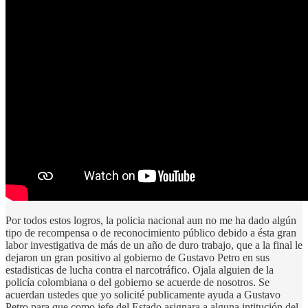
Por todos estos logros, la policia nacional aun no me ha dado algún
tipo de recompensa o de reconocimiento público debido a ésta gran
labor investigativa de más de un año de duro trabajo, que a la final le
dejaron un gran positivo al gobierno de Gustavo Petro en sus
estadisticas de lucha contra el narcotráfico. Ojala alguien de la
policía colombiana o del gobierno se acuerde de nosotros. Se
acuerdan ustedes que yo solicité publicamente ayuda a Gustavo
Petro para que como jefe del Estado asignara a alguna intitución del