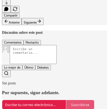
9
Compartir
Anterior
Siguiente
Discusión sobre este post
Comentarios
Restacks
Lo mejor de
Último
Debates
Sin posts
Por supuesto, sigue adelante.
Suscribirse