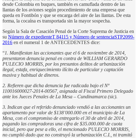
desde Colombia en buques, también es camuflada dentro de las
llantas de los aviones según procedimiento de una empresa que
queda en Fontibón y que se encarga del aire de las llantas. De esta
forma, la cocaína es transportada sin la mayor sospecha.
Según la Sala de Casación Penal de la Corte Suprema de Justicia en
su
Número de expedienteT 84115 y Número de sentenciaSTP2099-
2016
en el numeral 1 de ANTECEDENTES dice:
“
1. Manifiestan las accionantes que el 6 de noviembre de 2014,
presentaron denuncia penal en contra de WILLIAM GERARDO
PULECIO MORRIS, por los presuntos delitos de urbanización
ilegal, estafa, enriquecimiento ilícito de particular y captación
masiva y habitual de dineros.
2. Refieren que dicha denuncia fue radicada bajo el Nº
110016000027-2014-00567, asignada al Fiscal Primero Delegado
ante los Jueces Penales de La Mesa – Cundinamarca (sic).
3. Indican que el referido denunciado vendió a las accionantes un
apartamento por valor de $138’000.000 en el municipio de La
Mesa, con el compromiso de entregarlo el 30 de abril de 2014,
pagando las compradoras una cifra de $35.000.000 de cuota
inicial, pero que pese a ello, el mencionado PULECIO MORRIS,
no cumplió dado que no construyó la urbanización C.I., ni tramitó