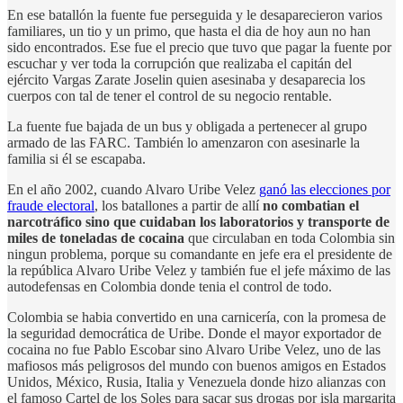
En ese batallón la fuente fue perseguida y le desaparecieron varios
familiares, un tio y un primo, que hasta el dia de hoy aun no han
sido encontrados. Ese fue el precio que tuvo que pagar la fuente por
escuchar y ver toda la corrupción que realizaba el capitán del
ejército Vargas Zarate Joselin quien asesinaba y desaparecia los
cuerpos con tal de tener el control de su negocio rentable.
La fuente fue bajada de un bus y obligada a pertenecer al grupo
armado de las FARC. También lo amenzaron con asesinarle la
familia si él se escapaba.
En el año 2002, cuando Alvaro Uribe Velez
ganó las elecciones por
fraude electoral
, los batallones a partir de allí
no combatian el
narcotráfico sino que cuidaban los laboratorios y transporte de
miles de toneladas de cocaina
que circulaban en toda Colombia sin
ningun problema, porque su comandante en jefe era el presidente de
la república Alvaro Uribe Velez y también fue el jefe máximo de las
autodefensas en Colombia donde tenia el control de todo.
Colombia se habia convertido en una carnicería, con la promesa de
la seguridad democrática de Uribe. Donde el mayor exportador de
cocaina no fue Pablo Escobar sino Alvaro Uribe Velez, uno de las
mafiosos más peligrosos del mundo con buenos amigos en Estados
Unidos, México, Rusia, Italia y Venezuela donde hizo alianzas con
el famoso Cartel de los Soles para sacar sus drogas por isla margarita