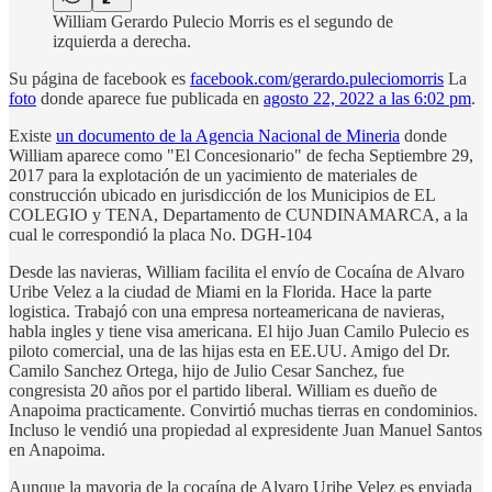
William Gerardo Pulecio Morris es el segundo de
izquierda a derecha.
Su página de facebook es
facebook.com/gerardo.puleciomorris
La
foto
donde aparece fue publicada en
agosto 22, 2022 a las 6:02 pm
.
Existe
un documento de la Agencia Nacional de Mineria
donde
William aparece como "El Concesionario" de fecha Septiembre 29,
2017 para la explotación de un yacimiento de materiales de
construcción ubicado en jurisdicción de los Municipios de EL
COLEGIO y TENA, Departamento de CUNDINAMARCA, a la
cual le correspondió la placa No. DGH-104
Desde las navieras, William facilita el envío de Cocaína de Alvaro
Uribe Velez a la ciudad de Miami en la Florida. Hace la parte
logistica. Trabajó con una empresa norteamericana de navieras,
habla ingles y tiene visa americana. El hijo Juan Camilo Pulecio es
piloto comercial, una de las hijas esta en EE.UU. Amigo del Dr.
Camilo Sanchez Ortega, hijo de Julio Cesar Sanchez, fue
congresista 20 años por el partido liberal. William es dueño de
Anapoima practicamente. Convirtió muchas tierras en condominios.
Incluso le vendió una propiedad al expresidente Juan Manuel Santos
en Anapoima.
Aunque la mayoria de la cocaína de Alvaro Uribe Velez es enviada