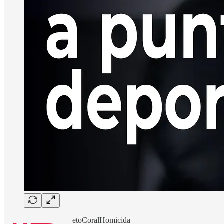
etoCoralHomicida