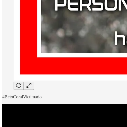
#BetoCoralVictimario