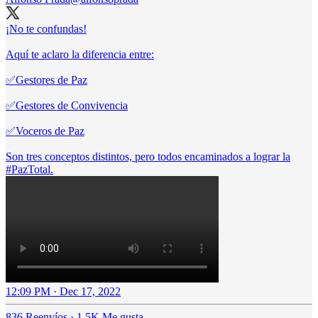
¡No te confundas!
Aquí te aclaro la diferencia entre:
✅Gestores de Paz
✅Gestores de Convivencia
✅Voceros de Paz
Son tres conceptos distintos, pero todos encaminados a lograr la
#PazTotal
.
12:09 PM · Dec 17, 2022
836 Reenvíos
·
1.5K Me gusta